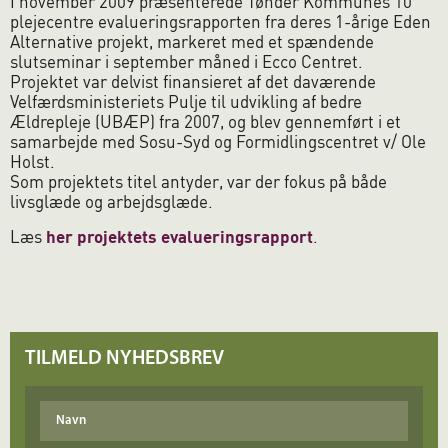
I november 2009 præsenterede Tønder Kommunes 10
plejecentre evalueringsrapporten fra deres 1-årige Eden
Alternative projekt, markeret med et spændende
slutseminar i september måned i Ecco Centret.
Projektet var delvist finansieret af det daværende
Velfærdsministeriets Pulje til udvikling af bedre
Ældrepleje (UBÆP) fra 2007, og blev gennemført i et
samarbejde med Sosu-Syd og Formidlingscentret v/ Ole
Holst.
Som projektets titel antyder, var der fokus på både
livsglæde og arbejdsglæde.
Læs
her projektets evalueringsrapport
.
TILMELD NYHEDSBREV