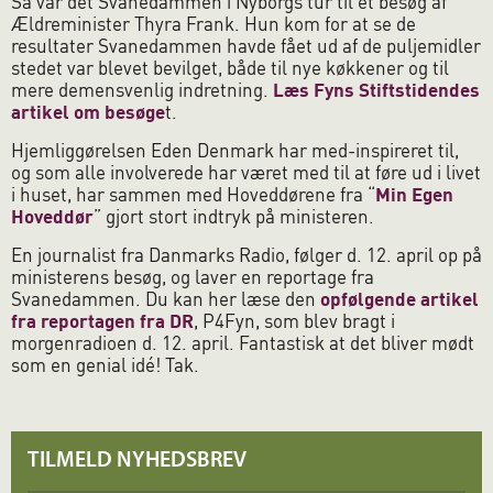
Så var det Svanedammen i Nyborgs tur til et besøg af
Ældreminister Thyra Frank. Hun kom for at se de
resultater Svanedammen havde fået ud af de puljemidler
stedet var blevet bevilget, både til nye køkkener og til
mere demensvenlig indretning.
Læs Fyns Stiftstidendes
artikel om besøge
t.
Hjemliggørelsen Eden Denmark har med-inspireret til,
og som alle involverede har været med til at føre ud i livet
i huset, har sammen med Hoveddørene fra “
Min Egen
Hoveddør
” gjort stort indtryk på ministeren.
En journalist fra Danmarks Radio, følger d. 12. april op på
ministerens besøg, og laver en reportage fra
Svanedammen. Du kan her læse den
opfølgende artikel
fra reportagen fra DR
, P4Fyn, som blev bragt i
morgenradioen d. 12. april. Fantastisk at det bliver mødt
som en genial idé! Tak.
TILMELD NYHEDSBREV