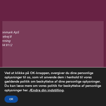
 Denmark ApS
kelvej 8
Herning
334 9112
Ved at klikke på OK-knappen, overgiver du dine personlige
Licencee of The Eden Alternative, Inc. Rochester, NYC, USA
oplysninger til os, som vil anvende dem i henhold til vores
Eden Denmark - Vi underviser, rådgiver og vejleder. Vi er ikke en
gældende politik om beskyttelse af dine personlige oplysninger.
akkrediterende organisation.
Du kan læse mere om vores politik for beskyttelse af personlige
Vi er ikke ansvarlige for de deltagende plejecentres og organisationers
Ændre din indstilling
.
oplysninger her.
egne handlinger.
OK
Copyright 2017 -
BYRO